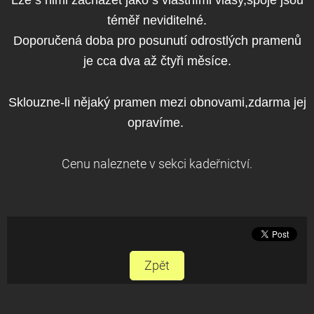
Lze s nimi zacházet jako s vlastními vlasy,spoje jsou
téměř neviditelné.
Doporučená doba pro posunutí odrostlých pramenů
je cca dva až čtyři měsíce.
Sklouzne-li nějaký pramen mezi obnovami,zdarma jej
opravíme.
Cenu naleznete v sekci kadeřnictví.
Zpět