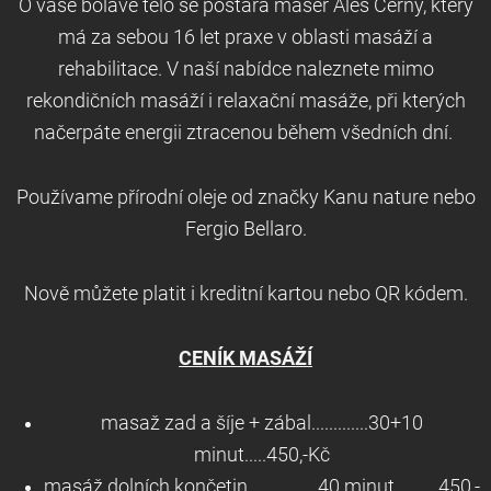
O vaše bolavé tělo se postará masér Aleš Černý, který
má za sebou 16 let praxe v oblasti masáží a
rehabilitace. V naší nabídce naleznete mimo
rekondičních masáží i relaxační masáže, při kterých
načerpáte energii ztracenou během všedních dní.
Používame přírodní oleje od značky Kanu nature nebo
Fergio Bellaro.
Nově můžete platit i kreditní kartou nebo QR kódem.
CENÍK MASÁŽÍ
masaž zad a šíje + zábal.............30+10
minut.....450,-Kč
masáž dolních končetin................40 minut..........450,-