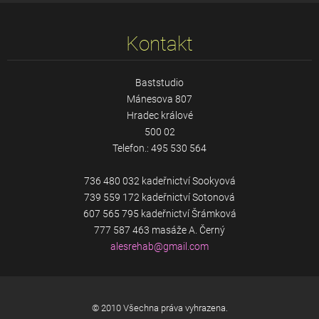
Kontakt
Baststudio
Mánesova 807
Hradec králové
500 02
Telefon.: 495 530 564
736 480 032 kadeřnictví Sookyová
739 559 172 kadeřnictví Sotonová
607 565 795 kadeřnictví Šrámková
777 587 463 masáže A. Černý
alesreha
b@gmail.
com
© 2010 Všechna práva vyhrazena.